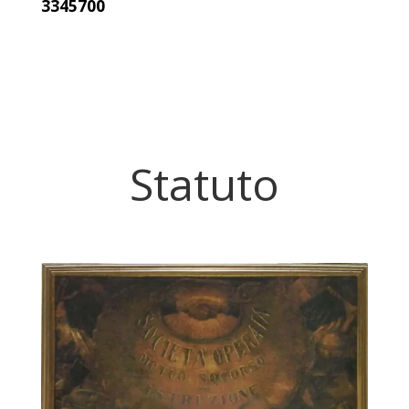
3345700
Statuto