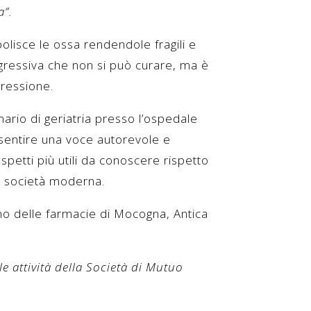
a”.
olisce le ossa rendendole fragili e
ogressiva che non si può curare, ma è
gressione.
mario di geriatria presso l’ospedale
r sentire una voce autorevole e
spetti più utili da conoscere rispetto
la società moderna.
gno delle farmacie di Mocogna, Antica
le attività della Società di Mutuo