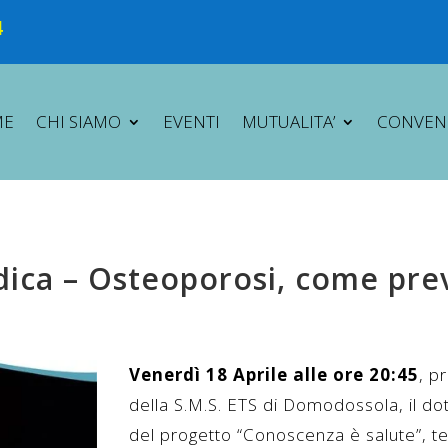
4
ME
CHI SIAMO
EVENTI
MUTUALITA’
CONVEN
ca – Osteoporosi, come prev
Venerdì 18 Aprile alle ore 20:45
, p
della S.M.S. ETS
di Domodossola, il do
del progetto “Conoscenza è salute”,
te