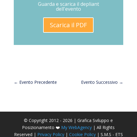
Guarda e scarica il depliant
dell'evento
Scarica il PDF
←
Evento Precedente
Evento Successivo
→
© Copyright 2012 - 2026 | Grafica Sviluppo e
Posizionamento ❤️
My WebAgency
| All Rights
Reserved |
Privacy Policy
|
Cookie Policy
| S.M.S - ETS