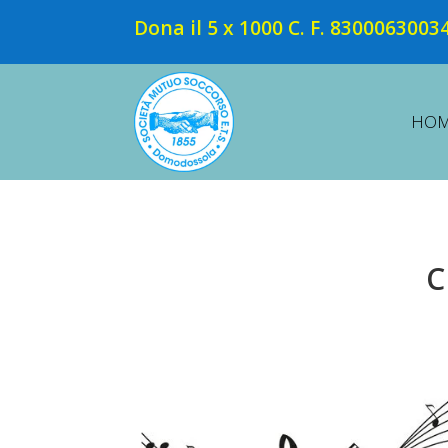
Dona il 5 x 1000 C. F. 8300063003
HO
C