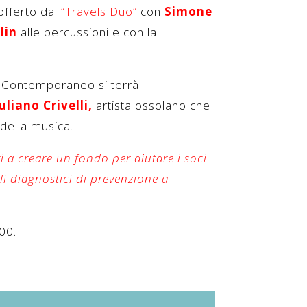
z offerto dal
“Travels Duo”
con
Simone
lin
alle percussioni e con la
io Contemporaneo si terrà
uliano Crivelli,
artista ossolano che
 della musica.
i a creare un fondo per aiutare i soci
lli diagnostici di prevenzione a
00.