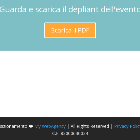
Guarda e scarica il depliant dell'event
Scarica il PDF
Posizionamento ❤️
My WebAgency
| All Rights Reserved |
Privacy Polic
C.F. 83000630034