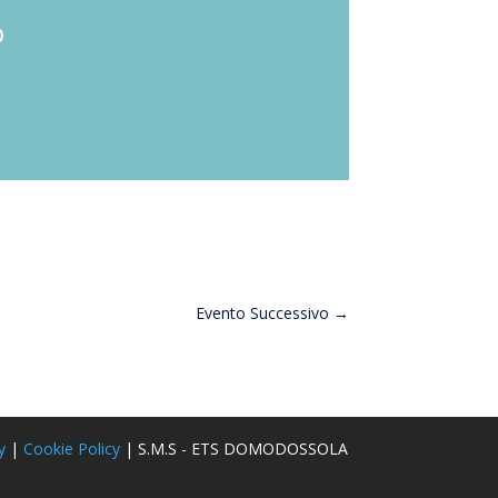
o
Evento Successivo
→
y
|
Cookie Policy
| S.M.S - ETS DOMODOSSOLA